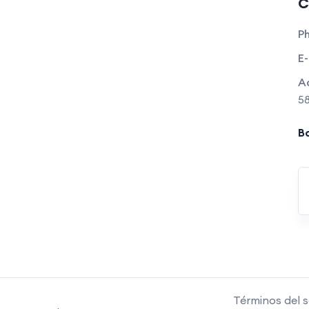
C
P
E-
A
58
Bo
Términos del s