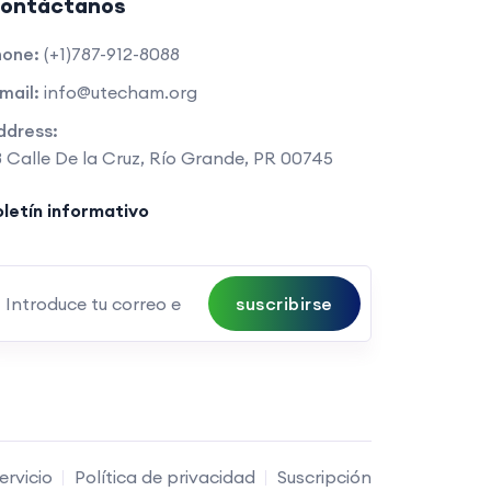
ontáctanos
hone:
(+1)787-912-8088
mail:
info@utecham.org
ddress:
 Calle De la Cruz, Río Grande, PR 00745
letín informativo
suscribirse
ervicio
Política de privacidad
Suscripción