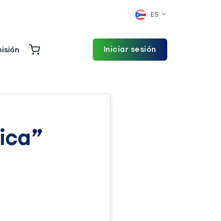
ES
Iniciar sesión
isión
ica”