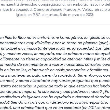
es nuestra diversidad congregacional, sin embargo, esto no de
n nuestra sociedad. Como escribiera Marcos A. Vélez, en su blog
Iglesia en P.R.”, el martes, 5 de marzo de 2013:
 en Puerto Rico no es uniforme, ni homogénea; la iglesia se
pensamientos muy disímiles y por lo tanto no piensan igual
un papel muy importante que jugar en la sociedad. Las igl
d, y muchas veces, la mayoría, son la primera mano de ayud
cillamente no tiene la capacidad de atender. Miles y miles de
r medio de sus miembros a visitar hospitales, cárceles, cen
a en las calles, a intervenir en crisis personales y familiares,
para mantener un balance en la sociedad. Sin embargo, com
que nací, y como historiador hay varias preguntas que puede
 tanto necesarias. A pesar de todo lo que estamos haciend
iendo para mejorar la sociedad y que podemos hacer? ¿Pod
asalladora de iglesias nos ha ayudado a detener el deterio
ndo? Siendo un país con un deterioro educativo espantoso
colar), una criminalidad que va en escalada (en 2011 se rom