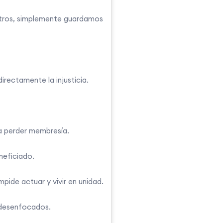
 otros, simplemente guardamos
irectamente la injusticia.
a perder membresía.
neficiado.
mpide actuar y vivir en unidad.
e desenfocados.