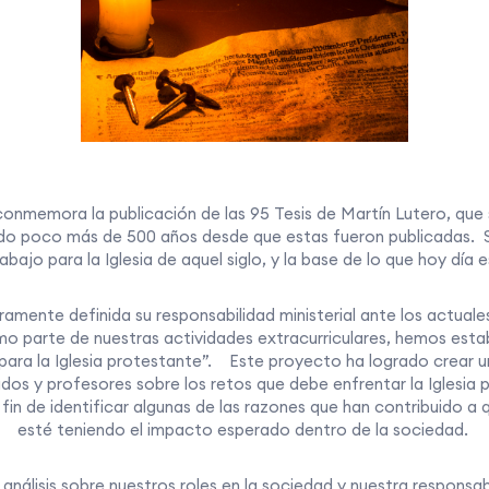
onmemora la publicación de las 95 Tesis de Martín Lutero, que s
o poco más de 500 años desde que estas fueron publicadas. Si
ajo para la Iglesia de aquel siglo, y la base de lo que hoy día e
aramente definida su responsabilidad ministerial ante los actuales
o parte de nuestras actividades extracurriculares, hemos esta
 para la Iglesia protestante”. Este proyecto ha logrado crear u
dos y profesores sobre los retos que debe enfrentar la Iglesia 
fin de identificar algunas de las razones que han contribuido a 
esté teniendo el impacto esperado dentro de la sociedad.
álisis sobre nuestros roles en la sociedad y nuestra responsabil