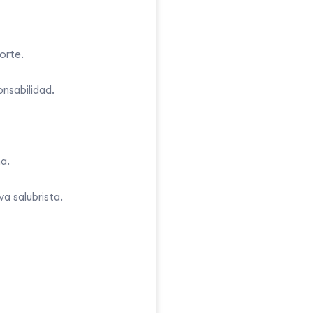
orte.
onsabilidad.
a.
a salubrista.