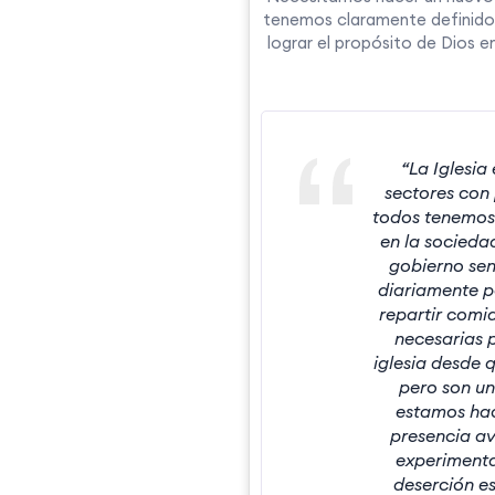
tenemos claramente definido 
lograr el propósito de Dios e
“La Iglesia
sectores con 
todos tenemos 
en la socieda
gobierno sen
diariamente po
repartir comid
necesarias 
iglesia desde 
pero son un
estamos hac
presencia av
experimenta
deserción es