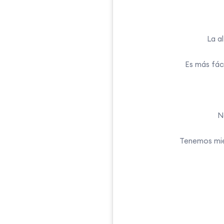
La a
Es más fáci
N
Tenemos mied