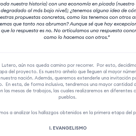
toda nuestra historia) con una economía en picada (nuestro
r degradado al más bajo nivel); ¿tenemos alguna idea de 
uestras propuestas concretas, como las tenemos con otros as
lemas que tanto nos abruman? Aunque sé que hay excepcione
que la respuesta es no. No articulamos una respuesta concr
como lo hacemos con otros.”
Lutero, aún nos queda camino por recorrer. Por esto, decidimo
tapa del proyecto. Es nuestro anhelo que lleguen al mayor númer
e nuestra nación. Además, queremos extenderle una invitación p
. En esta, de forma inclusiva, tendremos una mayor cantidad d
 las mesas de trabajos, las cuales realizaremos en diferentes
pueblos.
amos a analizar los hallazgos obtenidos en la primera etapa del 
I. EVANGELISMO