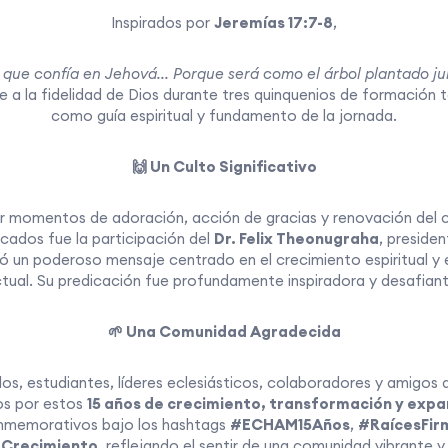
Inspirados por
Jeremías 17:7-8
,
 que confía en Jehová... Porque será como el árbol plantado ju
e a la fidelidad de Dios durante tres quinquenios de formación te
como guía espiritual y fundamento de la jornada.
🙌 Un Culto Significativo
 momentos de adoración, acción de gracias y renovación del c
ados fue la participación del
Dr. Felix Theonugraha
, preside
ió un poderoso mensaje centrado en el crecimiento espiritual y
ctual. Su predicación fue profundamente inspiradora y desafiant
🌱 Una Comunidad Agradecida
os, estudiantes, líderes eclesiásticos, colaboradores y amigos de
ios por estos
15 años de crecimiento, transformación y expa
onmemorativos bajo los hashtags
#ECHAM15Años
,
#RaícesFir
Crecimiento
, reflejando el sentir de una comunidad vibrante 