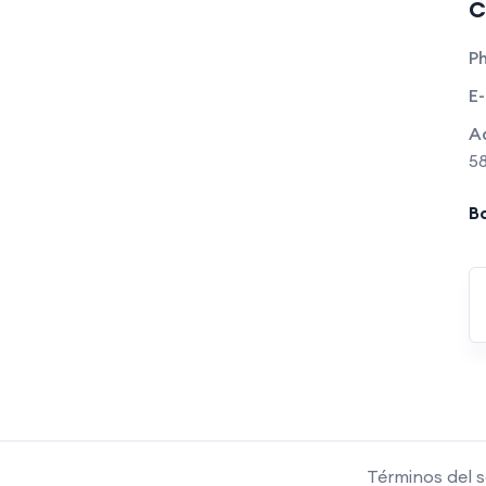
C
P
E-
A
58
Bo
Términos del s