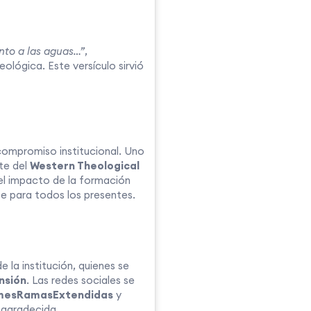
nto a las aguas…”
,
ológica. Este versículo sirvió
ompromiso institucional. Uno
nte del
Western Theological
 el impacto de la formación
e para todos los presentes.
 la institución, quienes se
nsión
. Las redes sociales se
mesRamasExtendidas
y
y agradecida.