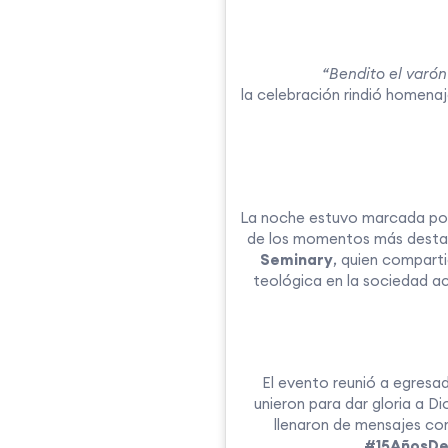
“Bendito el varón
la celebración rindió homenaj
La noche estuvo marcada por
de los momentos más destac
Seminary
, quien compart
teológica en la sociedad a
El evento reunió a egresad
unieron para dar gloria a D
llenaron de mensajes c
#15AñosDe